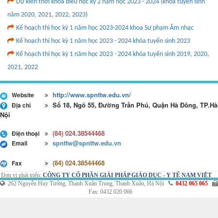
Dự kiến thời khóa biểu học kỳ 2 năm học 2023 - 2024 (khóa tuyển sinh
năm 2020, 2021, 2022, 2023)
Kế hoạch thi học kỳ 1 năm học 2023-2024 khoa Sư phạm Âm nhạc
Kế hoạch thi học kỳ 1 năm học 2023 - 2024 khóa tuyển sinh 2023
Kế hoạch thi học kỳ 1 năm học 2023 - 2024 khóa tuyển sinh 2019, 2020,
2021, 2022
http://www.spnttw.edu.vn/
Website
Số 18, Ngõ 55, Đường Trần Phú, Quận Hà Đông, TP.Hà
Địa chỉ
Nội
(84) 024.38544468
Điện thoại
spnttw@spnttw.edu.vn
Email
(84) 024.38544468
Fax
Đơn vị phát triển:
CÔNG TY CỔ PHẦN GIẢI PHÁP GIÁO DỤC - Y TẾ NAM VIỆT
262 Nguyễn Huy Tưởng, Thanh Xuân Trung, Thanh Xuân, Hà Nội
0432 065 065
Fax: 0432 020 066